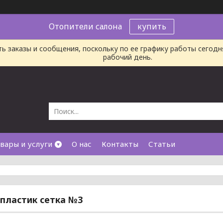
Отопители салона
купить
ь заказы и сообщения, поскольку по ее графику работы сегод
рабочий день.
вары и услуги
О нас
Контакты
Статьи
пластик сетка №3