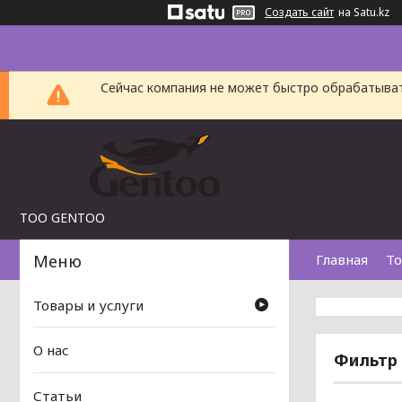
Создать сайт
на Satu.kz
Сейчас компания не может быстро обрабатыват
TOO GENTOO
Главная
То
Товары и услуги
О нас
Фильтр 
Статьи