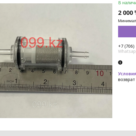
В налич
2 000 
Минималь
+7 (706)
Whatsap
возврат