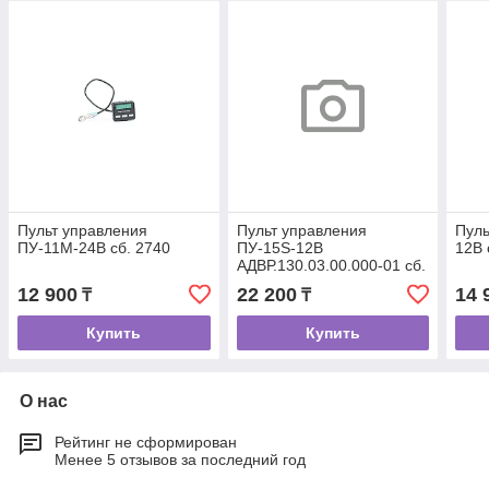
Пульт управления
Пульт управления
Пуль
ПУ-11М-24В сб. 2740
ПУ-15S-12В
12В 
АДВР.130.03.00.000-01 сб.
4565
12 900
22 200
14 
₸
₸
Купить
Купить
О нас
Рейтинг не сформирован
Менее 5 отзывов за последний год