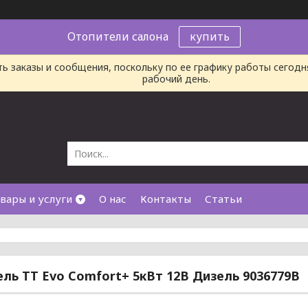
Отопители салона
купить
ь заказы и сообщения, поскольку по ее графику работы сегод
рабочий день.
вары и услуги
О нас
Контакты
Статьи
ль TT Evo Comfort+ 5кВт 12В Дизель 9036779B