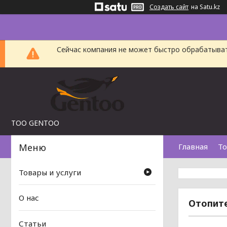
Создать сайт
на Satu.kz
Сейчас компания не может быстро обрабатыват
TOO GENTOO
Главная
То
Товары и услуги
О нас
Отопите
Статьи