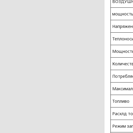
ВОЗДУШН
мощность
Напряжен
Теплонос
Мощность
Количеств
Потребля
Максималь
Топливо
Расхлд т
Режим зап