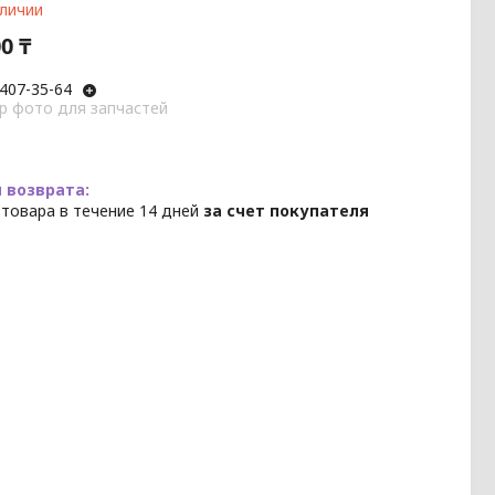
аличии
0 ₸
 407-35-64
p фото для запчастей
 товара в течение 14 дней
за счет покупателя