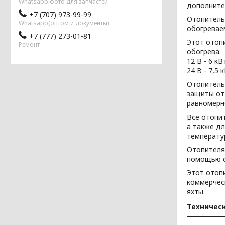
Whatsapp фото для запчастей
дополните
+7 (707) 973-99-99
Отопитель 
Whatsapp(оптом и документы)
обогревае
+7 (777) 273-01-81
Этот отоп
Ремонт
обогрева:
12 В - 6 кВ
24 В - 7,5 
Отопитель
защиты от
равномерн
Все отопи
а также д
температура
Отопителя
помощью с
Этот отоп
коммерчес
яхты.
Техничес