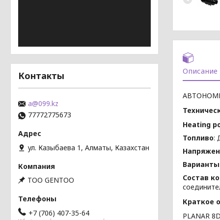
Описание
Контакты
АВТОНОМ
a@099.kz
Техничес
77772775673
Heating
p
Топливо
:
ул. Казыбаева 1, Алматы, Казахстан
Напряжен
Варианты
Состав к
TOO GENTOO
соедините
Краткое о
+7 (706) 407-35-64
PLANAR 8D