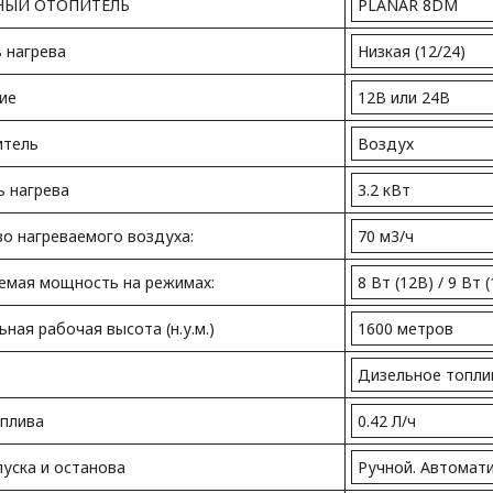
ЫЙ ОТОПИТЕЛЬ
PLANAR 8DM
 нагрева
Низкая (12/24)
ие
12В или 24В
итель
Воздух
 нагрева
3.2 кВт
о нагреваемого воздуха:
70 м3/ч
емая мощность на режимах:
8 Вт (12В) / 9 Вт 
ная рабочая высота (н.у.м.)
1600 метров
Дизельное топли
оплива
0.42 Л/ч
уска и останова
Ручной. Автомат