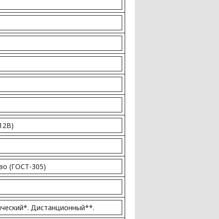
(12В)
во (ГОСТ-305)
ический*. Дистанционный**.