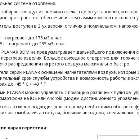
льная система отопления.
забирает воздух из вне или отсека, где он установлен, и выда
мое пространство, обеспечивая тем самым комфорт и тепло в у
итель доступен в 2-ух версия, отличия в номинальном напряже
т - нагревает до 175 м3 в час
кВт - нагревает до 235 м3 в час
 PLANAR 8DM не предусматривает дальнейшего подключения с
 перегрева изделия. Большое выходное отверстие для горячего
ого распределения нагретого воздуха максимально быстро.
тели серии PLANAR оснащены нагнетателями воздуха, которые 
лительный срок службы устройства и возможность работы в экс
х до -45 ° C / -49 ° F.
ми PLANAR можно управлять с помощью различных пультов упр
мартфона на iOS или Android (модем дистанционного управлени
итель отлично подходит для тех, кому необходимо обогреть ф
ких автомобилей, автобусы, большие автодома, специальные тр
кие характеристики: