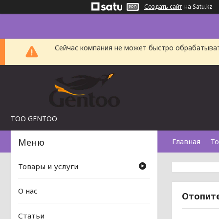
Создать сайт
на Satu.kz
Сейчас компания не может быстро обрабатыват
TOO GENTOO
Главная
То
Товары и услуги
О нас
Отопите
Статьи