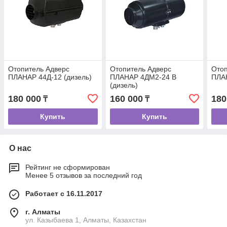
Отопитель Адверс
Отопитель Адверс
Отоп
ПЛАНАР 44Д-12 (дизель)
ПЛАНАР 4ДМ2-24 В
ПЛАН
(дизель)
180 000
160 000
180
₸
₸
Купить
Купить
О нас
Рейтинг не сформирован
Менее 5 отзывов за последний год
Работает с 16.11.2017
г. Алматы
ул. Казыбаева 1, Алматы, Казахстан