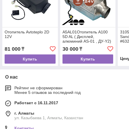
Отопитель Avtoteplo 2D
A5AL01Отопитель A100
310
12V
5D AL ( Дисплей,
Sand
алюминий AS-01 , ДУ-Y2)
#63
81 000
30 000
₸
₸
Цен
Купить
Купить
О нас
Рейтинг не сформирован
Менее 5 отзывов за последний год
Работает с 16.11.2017
г. Алматы
ул. Казыбаева 1, Алматы, Казахстан
Контакты